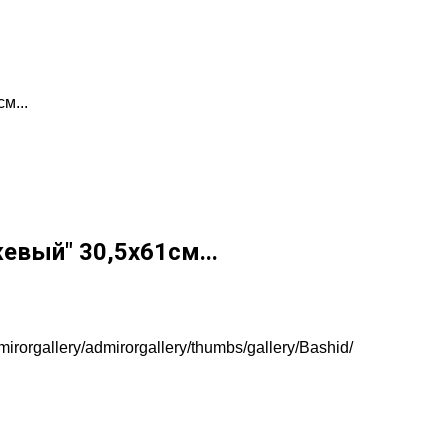
м...
вый" 30,5х61см...
irorgallery/admirorgallery/thumbs/gallery/Bashid/