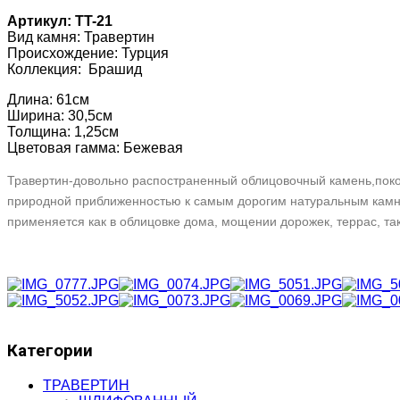
Артикул: TT-21
Вид камня: Травертин
Происхождение: Турция
Коллекция: Брашид
Длина: 61см
Ширина: 30,5см
Толщина: 1,25см
Цветовая гамма: Бежевая
Травертин-довольно распостраненный облицовочный камень,пок
природной приближенностью к самым дорогим натуральным камня
применяется как в облицовке дома, мощении дорожек, террас, так
AdmirorGallery 4.5.0
, author/s
Vasiljevski
&
Kekeljevic
.
Категории
ТРАВЕРТИН