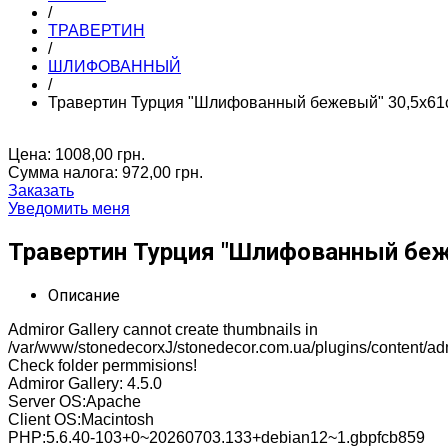
/
ТРАВЕРТИН
/
ШЛИФОВАННЫЙ
/
Травертин Турция "Шлифованный бежевый" 30,5х61с
Цена:
1008,00 грн.
Сумма налога:
972,00 грн.
Заказать
Уведомить меня
Травертин Турция "Шлифованный беже
Описание
Admiror Gallery cannot create thumbnails in
/var/www/stonedecorxJ/stonedecor.com.ua/plugins/content/adm
Check folder permmisions!
Admiror Gallery: 4.5.0
Server OS:Apache
Client OS:Macintosh
PHP:5.6.40-103+0~20260703.133+debian12~1.gbpfcb859